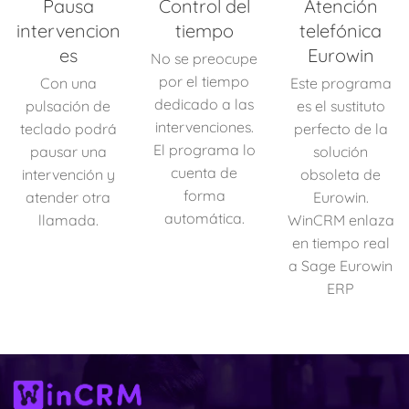
Pausa
Control del
Atención
intervencion
tiempo
telefónica
es
Eurowin
No se preocupe
por el tiempo
Con una
Este programa
dedicado a las
pulsación de
es el sustituto
intervenciones.
teclado podrá
perfecto de la
El programa lo
pausar una
solución
cuenta de
intervención y
obsoleta de
forma
atender otra
Eurowin.
automática.
llamada.
WinCRM enlaza
en tiempo real
a Sage Eurowin
ERP